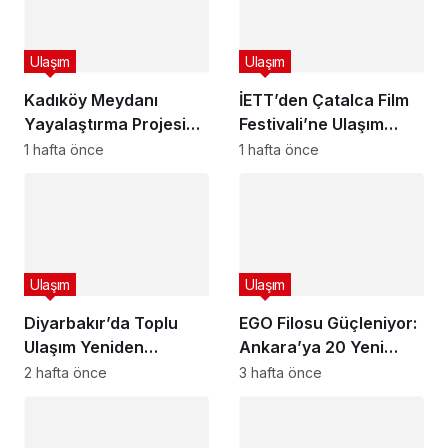
Ulaşım
Ulaşım
Kadıköy Meydanı
İETT’den Çatalca Film
Yayalaştırma Projesi
Festivali’ne Ulaşım
Onaylandı: 26 Otobüs
Desteği: Özel Seferler
1 hafta önce
1 hafta önce
Hattında Düzenleme, 9
Düzenlenecek
Hat Kaldırılıyor
Ulaşım
Ulaşım
Diyarbakır’da Toplu
EGO Filosu Güçleniyor:
Ulaşım Yeniden
Ankara’ya 20 Yeni
Planlanıyor! Özel Halk
OTOKAR Kent LF
2 hafta önce
3 hafta önce
Otobüsü, Belediye
Otobüsü, Toplam Araç
Otobüsü ve Dolmuşlar
Sayısı 1999’a Ulaştı
Tek Sistemde