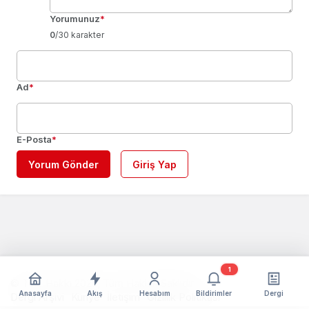
Yorumunuz
*
0
/30 karakter
Ad
*
E-Posta
*
Yorum Gönder
Giriş Yap
1
© Telif Hakkı 2026, Tüm Hakları Saklıdır
Anasayfa
Akış
Hesabım
Bildirimler
Dergi
Dergi Arşivi
Künye
İletişim
Gizlilik Politikası