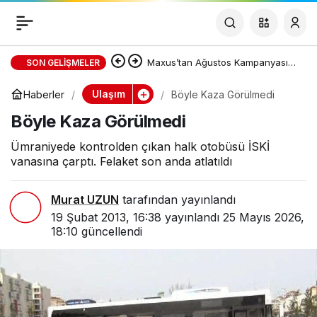
Böyle Kaza Görülmedi
Paylaş
Maxus’tan Ağustos Kampanyası:
SON GELIŞMELER
DELIVER 7 ve DELIVER 9’da Sıfır
Ulaşım
Haberler
Böyle Kaza Görülmedi
Böyle Kaza Görülmedi
Faizli Kredi ve Özel Fiyat Avantajı
Ümraniyede kontrolden çıkan halk otobüsü İSKİ
vanasına çarptı. Felaket son anda atlatıldı
Murat UZUN
tarafından yayınlandı
19 Şubat 2013, 16:38
yayınlandı
25 Mayıs 2026,
18:10
güncellendi