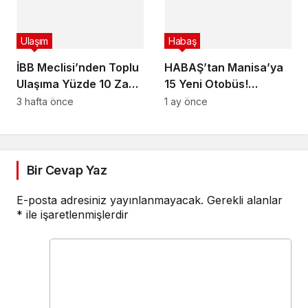
Buluşacak
Ulaşım
Habaş
İBB Meclisi’nden Toplu
HABAŞ’tan Manisa’ya
Ulaşıma Yüzde 10 Zam
15 Yeni Otobüs!
Kararı! İşte Yeni
MANULAŞ Güçleniyor
3 hafta önce
1 ay önce
İstanbulkart, Taksi ve
Servis Ücretleri
Bir Cevap Yaz
E-posta adresiniz yayınlanmayacak.
Gerekli alanlar
*
ile işaretlenmişlerdir