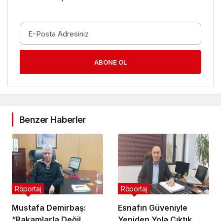
ABONE OL
Benzer Haberler
Röportaj
Röportaj
Mustafa Demirbaş:
Esnafın Güveniyle
“Rakamlarla Değil,
Yeniden Yola Çıktık