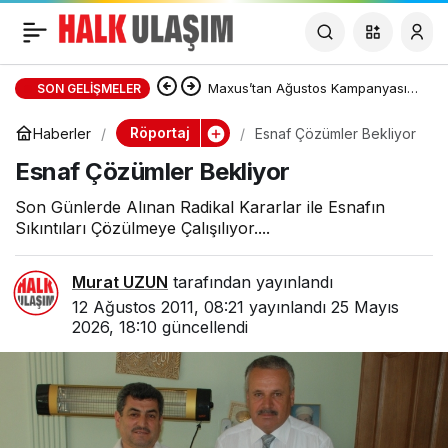
Esnaf Çözümler Bekliyor
Maxus’tan Ağustos Kampanyası:
SON GELIŞMELER
DELIVER 7 ve DELIVER 9’da Sıfır
Röportaj
Haberler
Esnaf Çözümler Bekliyor
Esnaf Çözümler Bekliyor
Faizli Kredi ve Özel Fiyat Avantajı
Son Günlerde Alınan Radikal Kararlar ile Esnafın
Sıkıntıları Çözülmeye Çalışılıyor....
Murat UZUN
tarafından yayınlandı
12 Ağustos 2011, 08:21
yayınlandı
25 Mayıs
2026, 18:10
güncellendi