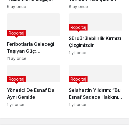
Güvenle Büyüdük”
Şimdi Hizmeti Daha da
6 ay önce
8 ay önce
Otobüs Satmak
İleri Taşıma Zamanı
Cesaret İşidir
Röportaj
Röportaj
Sürdürülebilirlik Kırmızı
Feribotlarla Geleceği
Çizgimizdir
Taşıyan Güç:
1 yıl önce
Negmar’ın Mavi
11 ay önce
Hatlardaki Sessiz
Devrimi
Röportaj
Röportaj
Yönetici De Esnaf Da
Selahattin Yıldırım: “Bu
Aynı Gemide
Esnaf Sadece Hakkını
İstiyor”
1 yıl önce
1 yıl önce