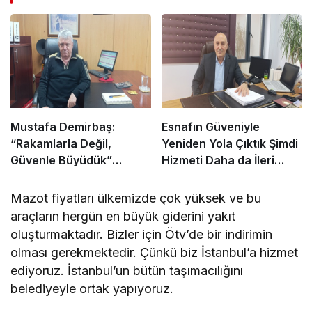
Mustafa Demirbaş:
Esnafın Güveniyle
“Rakamlarla Değil,
Yeniden Yola Çıktık Şimdi
Güvenle Büyüdük”
Hizmeti Daha da İleri
Otobüs Satmak Cesaret
Taşıma Zamanı
İşidir
Mazot fiyatları ülkemizde çok yüksek ve bu
araçların hergün en büyük giderini yakıt
oluşturmaktadır. Bizler için Ötv’de bir indirimin
olması gerekmektedir. Çünkü biz İstanbul’a hizmet
ediyoruz. İstanbul’un bütün taşımacılığını
belediyeyle ortak yapıyoruz.