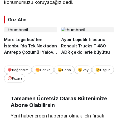
konumumuzu koruyacağız dedi.
Göz Atın
Mars Logistics’ten
Aybir Lojistik filosunu
İstanbul’da Tek Noktadan
Renault Trucks T 480
Antrepo Çözümü! Yalova
ADR çekicilerle büyüttü
Gümrüğüne Bağlı Yeni
Hizmet
Beğendim
Harika
Haha
Vay
Üzgün
Kızgın
Tamamen Ücretsiz Olarak Bültenimize
Abone Olabilirsin
Yeni haberlerden haberdar olmak için fırsatı