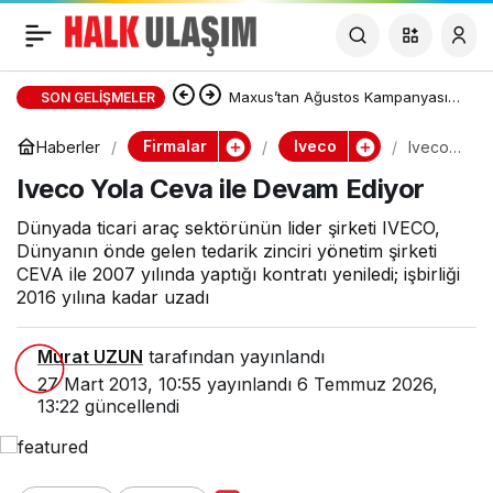
Iveco Yola Ceva ile
Devam Ediyor
Maxus’tan Ağustos Kampanyası:
SON GELIŞMELER
DELIVER 7 ve DELIVER 9’da Sıfır
Firmalar
Iveco
Haberler
Iveco
Yola
Iveco Yola Ceva ile Devam Ediyor
Ceva
Faizli Kredi ve Özel Fiyat Avantajı
ile
Devam
Dünyada ticari araç sektörünün lider şirketi IVECO,
Ediyor
Dünyanın önde gelen tedarik zinciri yönetim şirketi
CEVA ile 2007 yılında yaptığı kontratı yeniledi; işbirliği
2016 yılına kadar uzadı
Murat UZUN
tarafından yayınlandı
27 Mart 2013, 10:55
yayınlandı
6 Temmuz 2026,
13:22
güncellendi