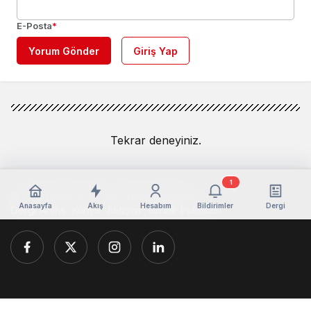
E-Posta
*
Yorum Gönder
Giriş Yap
Tekrar deneyiniz.
1
© Telif Hakkı 2026, Tüm Hakları Saklıdır
Anasayfa
Akış
Hesabım
Bildirimler
Dergi
Dergi Arşivi
Künye
İletişim
Gizlilik Politikası