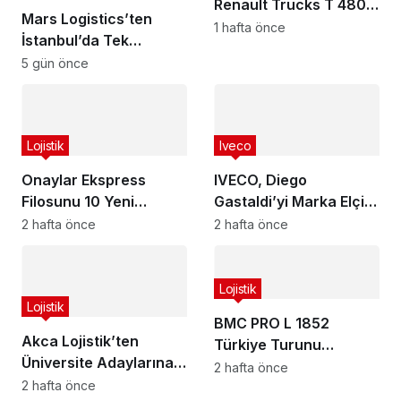
Renault Trucks T 480
Mars Logistics’ten
ADR çekicilerle büyüttü
1 hafta önce
İstanbul’da Tek
Noktadan Antrepo
5 gün önce
Çözümü! Yalova
Gümrüğüne Bağlı Yeni
Hizmet
Lojistik
Iveco
Onaylar Ekspress
IVECO, Diego
Filosunu 10 Yeni
Gastaldi’yi Marka Elçisi
Renault Trucks T520
Olarak Duyurdu:
2 hafta önce
2 hafta önce
ile Güçlendirdi
Tigrotto 4×4 ile Dünya
Yolculuğu Başlıyor
Lojistik
Lojistik
BMC PRO L 1852
Akca Lojistik’ten
Türkiye Turunu
Üniversite Adaylarına
Başarıyla Tamamladı
2 hafta önce
Çağrı: Kariyerine
2 hafta önce