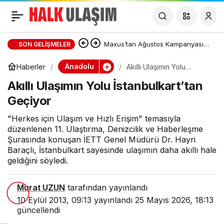
Akıllı Ulaşımın Yolu
İstanbulkart’tan Geçiyor
Maxus’tan Ağustos Kampanyası:
SON GELIŞMELER
DELIVER 7 ve DELIVER 9’da Sıfır
Anadolu
Haberler
Akıllı Ulaşımın Yolu
İstanbulkart’tan Geçiyor
Akıllı Ulaşımın Yolu İstanbulkart’tan
Faizli Kredi ve Özel Fiyat Avantajı
Geçiyor
"Herkes için Ulaşım ve Hızlı Erişim" temasıyla
düzenlenen 11. Ulaştırma, Denizcilik ve Haberleşme
Şurasında konuşan İETT Genel Müdürü Dr. Hayri
Baraçlı, İstanbulkart sayesinde ulaşımın daha akıllı hale
geldiğini söyledi.
Murat UZUN
tarafından yayınlandı
10 Eylül 2013, 09:13
yayınlandı
25 Mayıs 2026, 18:13
güncellendi