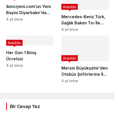
ikinciyeni.com’un Yeni
Anadolu
Bayisi Diyarbakır’da
Mercedes-Benz Türk,
Açıldı
4 yıl önce
Sağlık Bakım Tırı İle
Şoförlerin Yanında Yer
4 yıl önce
Almaya Devam Ediyor
Anadolu
Her Gün 1 Biniş
Anadolu
Ücretsiz
4 yıl önce
Mersin Büyükşehir’den
Otobüs Şoförlerine İleri
Sürüş Teknikleri Eğitimi
4 yıl önce
Bir Cevap Yaz