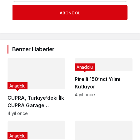
ABONE OL
Benzer Haberler
Anadolu
Pirelli 150’nci Yılını
Anadolu
Kutluyor
4 yıl önce
CUPRA, Türkiye’deki İlk
CUPRA Garage
Konseptindeki
4 yıl önce
Showroomunu Açtı
Anadolu