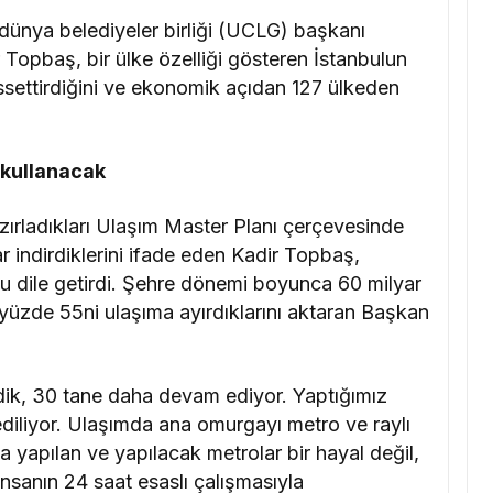
 dünya belediyeler birliği (UCLG) başkanı
opbaş, bir ülke özelliği gösteren İstanbulun
issettirdiğini ve ekonomik açıdan 127 ülkeden
 kullanacak
hazırladıkları Ulaşım Master Planı çerçevesinde
ar indirdiklerini ifade eden Kadir Topbaş,
nu dile getirdi. Şehre dönemi boyunca 60 milyar
n yüzde 55ni ulaşıma ayırdıklarını aktaran Başkan
rdik, 30 tane daha devam ediyor. Yaptığımız
 ediliyor. Ulaşımda ana omurgayı metro ve raylı
da yapılan ve yapılacak metrolar bir hayal değil,
insanın 24 saat esaslı çalışmasıyla