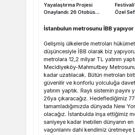
Yayalaştırma Projesi
Festival
Onaylandı: 26 Otobüs
Özel Sef
Hattında Düzenleme, 9 Hat
Düzenle
Kaldırılıyor
İstanbulun metrosunu İBB yapıyor
Gelişmiş ülkelerde metroları hüküme
düşüncesiyle İBB olarak biz yapıyor
metrolara 12,2 milyar TL yatırım yap
Mecidiyeköy-Mahmutbey Metrosunun 
kadar uzatılacak. Bütün metroları birb
güvenilir ve konforlu yolculuğa dave
yatırım yaptık. Raylı sistemin payını 
26ya çıkaracağız. Hedeflediğimiz 776 
tamamladığımızda dünyada New Yorkt
olacağız. İstanbulda inşa ettiğimiz m
saniyeye kadar inebilen dünyanın en m
vagonlarını dahi kendimiz üretmeye b