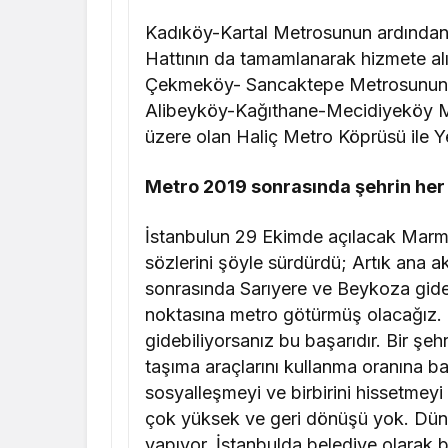
Kadıköy-Kartal Metrosunun ardında
Hattının da tamamlanarak hizmete a
Çekmeköy- Sancaktepe Metrosunun d
Alibeyköy-Kağıthane-Mecidiyeköy Met
üzere olan Haliç Metro Köprüsü ile Yen
Metro 2019 sonrasında şehrin her
İstanbulun 29 Ekimde açılacak Marm
sözlerini şöyle sürdürdü; Artık ana ak
sonrasında Sarıyere ve Beykoza gid
noktasına metro götürmüş olacağız. 
gidebiliyorsanız bu başarıdır. Bir şeh
taşıma araçlarını kullanma oranına b
sosyalleşmeyi ve birbirini hissetmeyi 
çok yüksek ve geri dönüşü yok. Dün
yapıyor. İstanbulda belediye olara