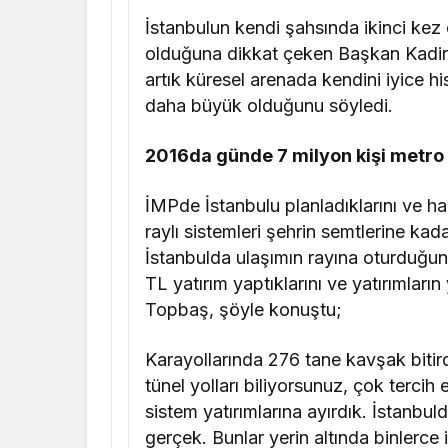
İstanbulun kendi şahsında ikinci kez
olduğuna dikkat çeken Başkan Kadir T
artık küresel arenada kendini iyice h
daha büyük olduğunu söyledi.
2016da günde 7 milyon kişi metro
İMPde İstanbulu planladıklarını ve 
raylı sistemleri şehrin semtlerine kad
İstanbulda ulaşımın rayına oturduğu
TL yatırım yaptıklarını ve yatırımları
Topbaş, şöyle konuştu;
Karayollarında 276 tane kavşak biti
tünel yolları biliyorsunuz, çok tercih
sistem yatırımlarına ayırdık. İstanbul
gerçek. Bunlar yerin altında binlerce 