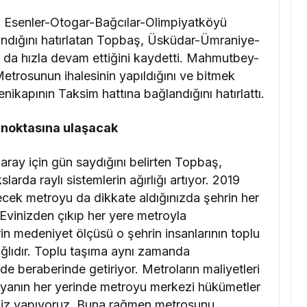
n Esenler-Otogar-Bağcılar-Olimpiyatköyü
lındığını hatırlatan Topbaş, Üsküdar-Ümraniye-
a hızla devam ettiğini kaydetti. Mahmutbey-
rosunun ihalesinin yapıldığını ve bitmek
ikapının Taksim hattına bağlandığını hatırlattı.
 noktasına ulaşacak
aray için gün saydığını belirten Topbaş,
slarda raylı sistemlerin ağırlığı artıyor. 2019
ecek metroyu da dikkate aldığınızda şehrin her
Evinizden çıkıp her yere metroyla
rin medeniyet ölçüsü o şehrin insanlarının toplu
ağlıdır. Toplu taşıma aynı zamanda
de beraberinde getiriyor. Metroların maliyetleri
yanın her yerinde metroyu merkezi hükümetler
k biz yapıyoruz. Buna rağmen metrosunu