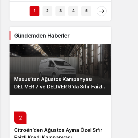
1
2
3
4
5
Gündemden Haberler
Maxus’tan Ağustos Kampanyası:
DELIVER 7 ve DELIVER 9’da Sıfır Faizli
Kredi ve Özel Fiyat Avantajı
2
Citroën’den Ağustos Ayına Özel Sıfır
Faizli Kredi Kampanyası