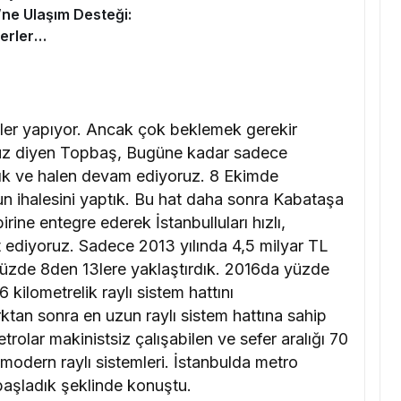
i’ne Ulaşım Desteği:
erler
necek
tler yapıyor. Ancak çok beklemek gerekir
uz diyen Topbaş, Bugüne kadar sadece
tık ve halen devam ediyoruz. 8 Ekimde
ihalesini yaptık. Bu hat daha sonra Kabataşa
irine entegre ederek İstanbulluları hızlı,
t ediyoruz. Sadece 2013 yılında 4,5 milyar TL
yüzde 8den 13lere yaklaştırdık. 2016da yüzde
kilometrelik raylı sistem hattını
an sonra en uzun raylı sistem hattına sahip
etrolar makinistsiz çalışabilen ve sefer aralığı 70
odern raylı sistemleri. İstanbulda metro
aşladık şeklinde konuştu.