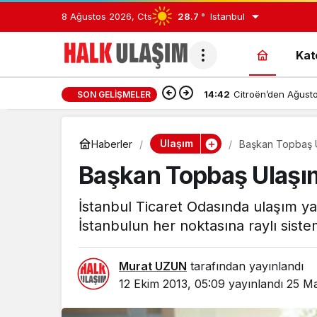
8 Ağustos 2026, Cts
28.7 °
Istanbul
Kat
14:42
Citroën’den Ağusto
SON GELIŞMELER
Ulaşım
Haberler
Başkan Topbaş Ula
Başkan Topbaş Ulaşım 
İstanbul Ticaret Odasında ulaşım y
İstanbulun her noktasına raylı sist
Murat UZUN
tarafından yayınlandı
12 Ekim 2013, 05:09
yayınlandı
25 Ma