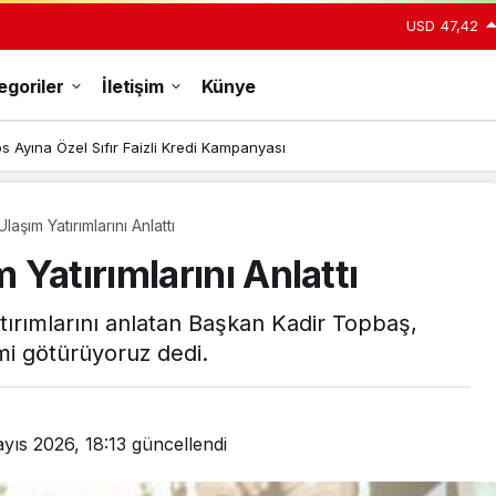
USD
47,42
egoriler
İletişim
Künye
s Ayına Özel Sıfır Faizli Kredi Kampanyası
şım Yatırımlarını Anlattı
Gündüz Modu
Yatırımlarını Anlattı
Gündüz modunu seçin.
atırımlarını anlatan Başkan Kadir Topbaş,
Gece Modu
emi götürüyoruz dedi.
Gece modunu seçin.
Sistem Modu
yıs 2026, 18:13
güncellendi
Sistem modunu seçin.