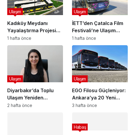
Ulaşım
Ulaşım
Kadıköy Meydanı
İETT’den Çatalca Film
Yayalaştırma Projesi
Festivali’ne Ulaşım
Onaylandı: 26 Otobüs
Desteği: Özel Seferler
1 hafta önce
1 hafta önce
Hattında Düzenleme, 9
Düzenlenecek
Hat Kaldırılıyor
Ulaşım
Ulaşım
Diyarbakır’da Toplu
EGO Filosu Güçleniyor:
Ulaşım Yeniden
Ankara’ya 20 Yeni
Planlanıyor! Özel Halk
OTOKAR Kent LF
2 hafta önce
3 hafta önce
Otobüsü, Belediye
Otobüsü, Toplam Araç
Otobüsü ve Dolmuşlar
Sayısı 1999’a Ulaştı
Tek Sistemde
Habaş
Buluşacak