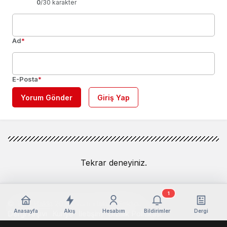
0
/30 karakter
Ad
*
E-Posta
*
Yorum Gönder
Giriş Yap
Tekrar deneyiniz.
1
© Telif Hakkı 2026, Tüm Hakları Saklıdır
Anasayfa
Akış
Hesabım
Bildirimler
Dergi
Dergi Arşivi
Künye
İletişim
Gizlilik Politikası