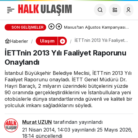
İETTnin 2013 Yılı
Faaliyet Raporunu
Maxus’tan Ağustos Kampanyası:
SON GELIŞMELER
DELIVER 7 ve DELIVER 9’da Sıfır
İETTnin 2013 Yılı Faaliyet
Ulaşım
Haberler
Onaylandı
Raporunu Onaylandı
İETTnin 2013 Yılı Faaliyet Raporunu
Faizli Kredi ve Özel Fiyat Avantajı
Onaylandı
İstanbul Büyükşehir Belediye Meclisi, İETTnin 2013 Yılı
Faaliyet Raporunu onayladı. İETT Genel Müdürü Dr.
Hayri Baraçlı, 2 milyarın üzerindeki bütçelerini yüzde
90 oranında gerçekleştirdiklerini ve İstanbullulara yeni
otobüslerle dünya standartlarında güvenli ve kaliteli bir
yolculuk imkanı sağladıklarını söyledi.
Murat UZUN
tarafından yayınlandı
21 Nisan 2014, 14:03
yayınlandı
25 Mayıs 2026,
18:14
güncellendi