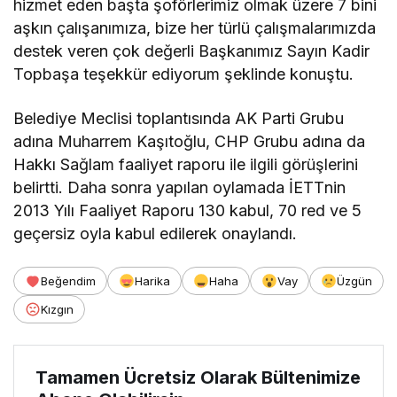
hizmet eden başta şoförlerimiz olmak üzere 7 bini
aşkın çalışanımıza, bize her türlü çalışmalarımızda
destek veren çok değerli Başkanımız Sayın Kadir
Topbaşa teşekkür ediyorum şeklinde konuştu.
Belediye Meclisi toplantısında AK Parti Grubu
adına Muharrem Kaşıtoğlu, CHP Grubu adına da
Hakkı Sağlam faaliyet raporu ile ilgili görüşlerini
belirtti. Daha sonra yapılan oylamada İETTnin
2013 Yılı Faaliyet Raporu 130 kabul, 70 red ve 5
geçersiz oyla kabul edilerek onaylandı.
Beğendim
Harika
Haha
Vay
Üzgün
Kızgın
Tamamen Ücretsiz Olarak Bültenimize