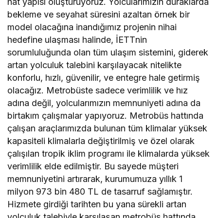
hat yapısı oluşturuyoruz. Yolcularımızın duraklarda
bekleme ve seyahat süresini azaltan örnek bir
model olacağına inandığımız projenin nihai
hedefine ulaşması halinde, İETTnin
sorumluluğunda olan tüm ulaşım sistemini, giderek
artan yolculuk talebini karşılayacak nitelikte
konforlu, hızlı, güvenilir, ve entegre hale getirmiş
olacağız. Metrobüste sadece verimlilik ve hız
adına değil, yolcularımızın memnuniyeti adına da
birtakım çalışmalar yapıyoruz. Metrobüs hattında
çalışan araçlarımızda bulunan tüm klimalar yüksek
kapasiteli klimalarla değiştirilmiş ve özel olarak
çalışılan tropik iklim programı ile klimalarda yüksek
verimlilik elde edilmiştir. Bu sayede müşteri
memnuniyetini artırarak, kurumumuza yıllık 1
milyon 973 bin 480 TL de tasarruf sağlamıştır.
Hizmete girdiği tarihten bu yana sürekli artan
yolculuk talebiyle karşılaşan metrobüs hattında