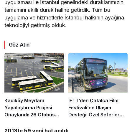
uygulaması ile İstanbul genelindeki duraklarımızın
tamamını akıllı durak haline getirdik. Tüm bu
uygulama ve hizmetlerle İstanbul halkının ayağına
teknolojiyi getirmiş olduk.
Göz Atın
Kadıköy Meydanı
İETT’den Çatalca Film
Yayalaştırma Projesi
Festivali’ne Ulaşım
Onaylandı: 26 Otobüs
Desteği: Özel Seferler
Hattında Düzenleme, 9
Düzenlenecek
Hat Kaldırılıyor
2013te 59 yeni hat açıldı