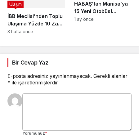
HABAŞ’tan Manisa’ya
Ulaşım
15 Yeni Otobüs!
İBB Meclisi’nden Toplu
MANULAŞ Güçleniyor
1 ay önce
Ulaşıma Yüzde 10 Zam
Kararı! İşte Yeni
3 hafta önce
İstanbulkart, Taksi ve
Servis Ücretleri
Bir Cevap Yaz
E-posta adresiniz yayınlanmayacak.
Gerekli alanlar
*
ile işaretlenmişlerdir
Yorumunuz
*