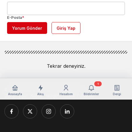
E-Posta
*
Yorum Gönder
Giriş Yap
Tekrar deneyiniz.
1
© Telif Hakkı 2026, Tüm Hakları Saklıdır
Anasayfa
Akış
Hesabım
Bildirimler
Dergi
Dergi Arşivi
Künye
İletişim
Gizlilik Politikası