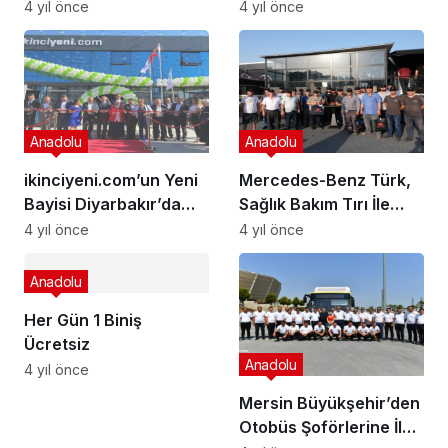
Konseptindeki
4 yıl önce
4 yıl önce
Showroomunu Açtı
Anadolu
Anadolu
ikinciyeni.com’un Yeni
Mercedes-Benz Türk,
Bayisi Diyarbakır’da
Sağlık Bakım Tırı İle
Açıldı
Şoförlerin Yanında Yer
4 yıl önce
4 yıl önce
Almaya Devam Ediyor
Anadolu
Her Gün 1 Biniş
Ücretsiz
Anadolu
4 yıl önce
Mersin Büyükşehir’den
Otobüs Şoförlerine İleri