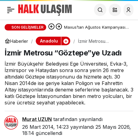
İzmir Metrosu
“Göztepe”ye Uzadı
Maxus’tan Ağustos Kampanyası:
SON GELIŞMELER
DELIVER 7 ve DELIVER 9’da Sıfır
Anadolu
Haberler
İzmir Metrosu
“Göztepe”ye Uzadı
İzmir Metrosu “Göztepe”ye Uzadı
Faizli Kredi ve Özel Fiyat Avantajı
İzmir Büyükşehir Belediyesi Ege Üniversitesi, Evka-3,
İzmirspor ve Hataydan sonra sonra yerin 26 metre
altındaki Göztepe istasyonunu da hizmete açtı. 30
Nisan 2014de ise geriye kalan Poligon ve Fahrettin
Altay istasyonlarında deneme seferlerine başlanacak. 3
katlı Göztepe İstasyonundan binen metro yolcuları, bir
süre ücretsiz seyahat yapabilecek.
Murat UZUN
tarafından yayınlandı
26 Mart 2014, 14:23
yayınlandı
25 Mayıs 2026,
18:14
güncellendi