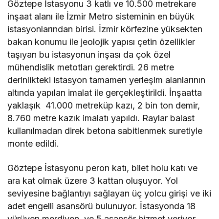
Göztepe İstasyonu 3 katlı ve 10.500 metrekare
inşaat alanı ile İzmir Metro sisteminin en büyük
istasyonlarından birisi. İzmir körfezine yüksekten
bakan konumu ile jeolojik yapısı çetin özellikler
taşıyan bu istasyonun inşası da çok özel
mühendislik metotları gerektirdi. 26 metre
derinlikteki istasyon tamamen yerleşim alanlarının
altında yapılan imalat ile gerçekleştirildi. İnşaatta
yaklaşık 41.000 metreküp kazı, 2 bin ton demir,
8.760 metre kazık imalatı yapıldı. Raylar balast
kullanılmadan direk betona sabitlenmek suretiyle
monte edildi.
Göztepe İstasyonu peron katı, bilet holu katı ve
ara kat olmak üzere 3 kattan oluşuyor. Yol
seviyesine bağlantıyı sağlayan üç yolcu girişi ve iki
adet engelli asansörü bulunuyor. İstasyonda 18
yürüyen merdiven ve 5 asansör hizmet veriyor.