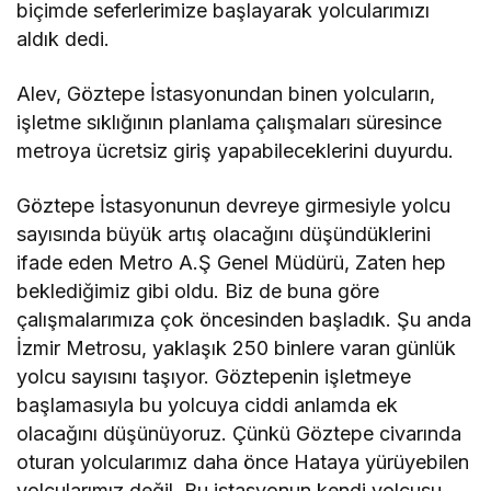
biçimde seferlerimize başlayarak yolcularımızı
aldık dedi.
Alev, Göztepe İstasyonundan binen yolcuların,
işletme sıklığının planlama çalışmaları süresince
metroya ücretsiz giriş yapabileceklerini duyurdu.
Göztepe İstasyonunun devreye girmesiyle yolcu
sayısında büyük artış olacağını düşündüklerini
ifade eden Metro A.Ş Genel Müdürü, Zaten hep
beklediğimiz gibi oldu. Biz de buna göre
çalışmalarımıza çok öncesinden başladık. Şu anda
İzmir Metrosu, yaklaşık 250 binlere varan günlük
yolcu sayısını taşıyor. Göztepenin işletmeye
başlamasıyla bu yolcuya ciddi anlamda ek
olacağını düşünüyoruz. Çünkü Göztepe civarında
oturan yolcularımız daha önce Hataya yürüyebilen
yolcularımız değil. Bu istasyonun kendi yolcusu