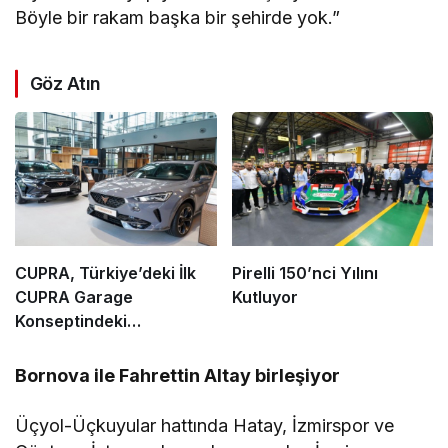
Böyle bir rakam başka bir şehirde yok.”
Göz Atın
CUPRA, Türkiye’deki İlk
Pirelli 150’nci Yılını
CUPRA Garage
Kutluyor
Konseptindeki
Showroomunu Açtı
Bornova ile Fahrettin Altay birleşiyor
Üçyol-Üçkuyular hattında Hatay, İzmirspor ve