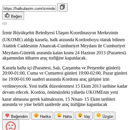
Beğen
İzmir Büyükşehir Belediyesi Ulaşım Koordinasyon Merkezinin
(UKOME) aldığı kararla, halk arasında Kordonboyu olarak bilinen
Atatürk Caddesinin Alsancak-Cumhuriyet Meydanı ile Cumhuriyet
Meydanı-Gümrük arasında kalan kısmı 24 Haziran 2013 (Pazartesi)
akşamından itibaren araç trafiğine kapatılacak.
Kararla hafta içi (Pazartesi, Salı, Çarşamba ve Perşembe günleri)
20:00-01:00, Cuma ve Cumartesi günleri 19:00-02:00, Pazar günleri
ise 19:00-01:00 saatleri arasında Kordona araç girişine izin
verilmeyecek. Yeni trafik düzenlenmesi 15 Ekim 2013 tarihine kadar
devam edecek. Kordon, önümüzdeki yıllarda UKOMEnin yeni
karar almasına gerek kalmaksızın, 15 Nisan- 15 Ekim tarihleri
arasında ve yine belirli saatlerde araç trafiğine kapatılacak
Beğendim
Harika
Haha
Vay
Üzgün