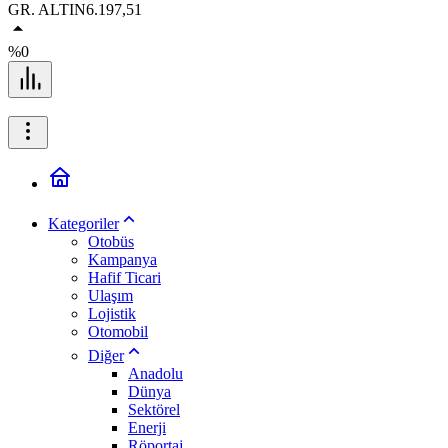
GR. ALTIN
6.197,51
%0
Kategoriler
Otobüs
Kampanya
Hafif Ticari
Ulaşım
Lojistik
Otomobil
Diğer
Anadolu
Dünya
Sektörel
Enerji
Röportaj