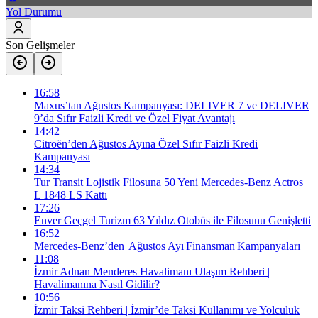
Yol Durumu
Son Gelişmeler
16:58
Maxus’tan Ağustos Kampanyası: DELIVER 7 ve DELIVER
9’da Sıfır Faizli Kredi ve Özel Fiyat Avantajı
14:42
Citroën’den Ağustos Ayına Özel Sıfır Faizli Kredi
Kampanyası
14:34
Tur Transit Lojistik Filosuna 50 Yeni Mercedes-Benz Actros
L 1848 LS Kattı
17:26
Enver Geçgel Turizm 63 Yıldız Otobüs ile Filosunu Genişletti
16:52
Mercedes-Benz’den Ağustos Ayı Finansman Kampanyaları
11:08
İzmir Adnan Menderes Havalimanı Ulaşım Rehberi |
Havalimanına Nasıl Gidilir?
10:56
İzmir Taksi Rehberi | İzmir’de Taksi Kullanımı ve Yolculuk