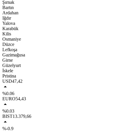
Şırnak
Bartın
Ardahan
Iğdır
Yalova
Karabük
Kilis
Osmaniye
Düzce
Lefkoşa
Gazimağusa
Girne
Güzelyurt
İskele
Pristina
USD
47,42
%0.06
EURO
54,43
%0.03
BIST
13.379,66
%-0.9