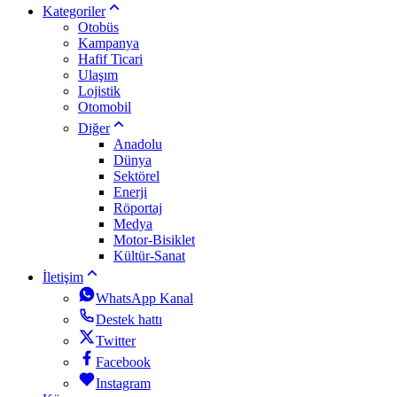
Kategoriler
Otobüs
Kampanya
Hafif Ticari
Ulaşım
Lojistik
Otomobil
Diğer
Anadolu
Dünya
Sektörel
Enerji
Röportaj
Medya
Motor-Bisiklet
Kültür-Sanat
İletişim
WhatsApp Kanal
Destek hattı
Twitter
Facebook
Instagram