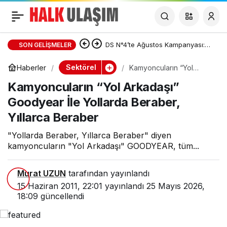
Kamyoncuların “Yol
Arkadaşı” Goodyear İle
DS N°4’te Ağustos Kampanyası:
SON GELIŞMELER
Kredi ve Takas Desteği Bir Arada
Sektörel
Haberler
Kamyoncuların “Yol
Yollarda Beraber,
Arkadaşı” Goodyear İle
Kamyoncuların “Yol Arkadaşı”
Yollarda Beraber, Yıllarca
Beraber
Yıllarca Beraber
Goodyear İle Yollarda Beraber,
Yıllarca Beraber
"Yollarda Beraber, Yıllarca Beraber" diyen
kamyoncuların "Yol Arkadaşı" GOODYEAR, tüm...
Murat UZUN
tarafından yayınlandı
15 Haziran 2011, 22:01
yayınlandı
25 Mayıs 2026,
18:09
güncellendi