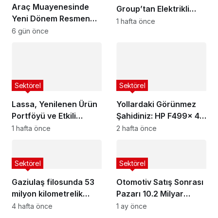
Araç Muayenesinde
Group’tan Elektrikli
Yeni Dönem Resmen
Araçların Menzilini
1 hafta önce
Başladı! Türkiye’nin
6 gün önce
Artıran İş Birliği
Yeni Sistemi TURKA ile
Hayata Geçiyor
Sektörel
Sektörel
Lassa, Yenilenen Ürün
Yollardaki Görünmez
Portföyü ve Etkili
Şahidiniz: HP F499x 4K
Distribütör Ağıyla
Araç Kamerası ve G-
1 hafta önce
2 hafta önce
Küresel Büyümesini
Sensör Teknolojisi ile
Güçlendiriyor
Güvenli Sürüş
Sektörel
Sektörel
Gaziulaş filosunda 53
Otomotiv Satış Sonrası
milyon kilometrelik
Pazarı 10.2 Milyar
dayanıklılık
Dolara Ulaştı
4 hafta önce
1 ay önce
performansı