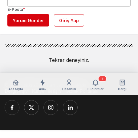
E-Posta
*
Yorum Gönder
Giriş Yap
Tekrar deneyiniz.
1
© Telif Hakkı 2026, Tüm Hakları Saklıdır
Anasayfa
Akış
Hesabım
Bildirimler
Dergi
Dergi Arşivi
Künye
İletişim
Gizlilik Politikası