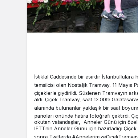
İstiklal Caddesinde bir asırdır İstanbullular
temsilcisi olan Nostaljik Tramvay, 11 Mayıs
çiçeklerle giydirildi. Süslenen Tramvayın ar
aldı. Çiçek Tramvay, saat 13.00te Galatasaray
alanında bulunanlar yaklaşık bir saat boyun
panoları önünde hatıra fotoğrafı çektirdi. Çi
okutan vatandaşlar, Anneler Günü için özel 
İETTnin Anneler Günü için hazırladığı Çiçek
sonra Twitterda #AnnelerimizeCicekTramvay h