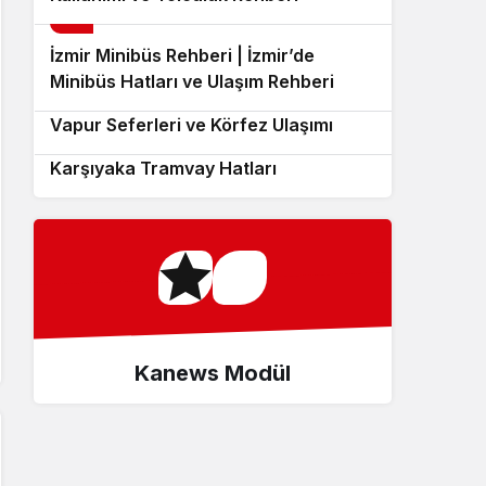
8
İzmir Minibüs Rehberi | İzmir’de
9
Minibüs Hatları ve Ulaşım Rehberi
İzmir Deniz Ulaşımı Rehberi | İZDENİZ
10
Vapur Seferleri ve Körfez Ulaşımı
İzmir Tramvay Rehberi | Konak ve
Karşıyaka Tramvay Hatları
Kanews Modül