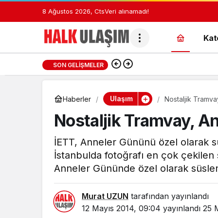
8 Ağustos 2026, Cts
Veri alınamadı!
Kat
14:42
Citroën’den Ağusto
SON GELIŞMELER
Ulaşım
Haberler
Nostaljik Tramva
Nostaljik Tramvay, A
İETT, Anneler Gününü özel olarak süs
İstanbulda fotoğrafı en çok çekilen
Anneler Gününde özel olarak süsle
Murat UZUN
tarafından yayınlandı
12 Mayıs 2014, 09:04
yayınlandı
25 