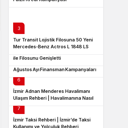
3
Tur Transit Lojistik Filosuna 50 Yeni
4
Mercedes-Benz Actros L 1848 LS
Enver Geçgel Turizm 63 Yıldız Otobüs
5
Kattı
ile Filosunu Genişletti
Mercedes-Benz’den
Ağustos Ayı Finansman Kampanyaları
6
İzmir Adnan Menderes Havalimanı
Ulaşım Rehberi | Havalimanına Nasıl
Gidilir?
7
İzmir Taksi Rehberi | İzmir’de Taksi
Kullanımı ve Yolculuk Rehberi