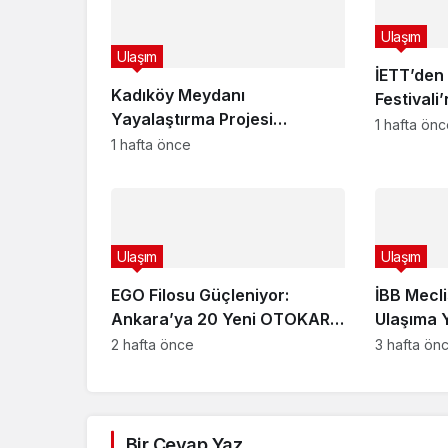
Ulaşım
Ulaşım
İETT’den 
Kadıköy Meydanı
Festivali
Yayalaştırma Projesi
Özel Sef
1 hafta ön
Onaylandı: 26 Otobüs
1 hafta önce
Hattında Düzenleme, 9 Hat
Kaldırılıyor
Ulaşım
Ulaşım
EGO Filosu Güçleniyor:
İBB Mecli
Ankara’ya 20 Yeni OTOKAR
Ulaşıma 
Kent LF Otobüsü, Toplam
Kararı! İ
2 hafta önce
3 hafta ön
Araç Sayısı 1999’a Ulaştı
Taksi ve 
Bir Cevap Yaz