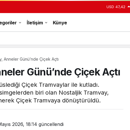
USD
47,42
egoriler
İletişim
Künye
s Ayına Özel Sıfır Faizli Kredi Kampanyası
y, Anneler Günü’nde Çiçek Açtı
Gündüz Modu
nneler Günü’nde Çiçek Açtı
Gündüz modunu seçin.
lediği Çiçek Tramvaylar ile kutladı.
Gece Modu
 simgelerden biri olan Nostaljik Tramvay,
Gece modunu seçin.
nerek Çiçek Tramvaya dönüştürüldü.
Sistem Modu
Sistem modunu seçin.
Mayıs 2026, 18:14
güncellendi