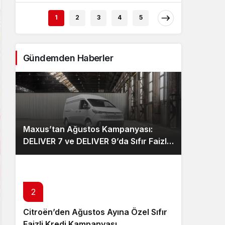
1
2
3
4
5
Gündemden Haberler
Maxus’tan Ağustos Kampanyası:
DELIVER 7 ve DELIVER 9’da Sıfır Faizli
Kredi ve Özel Fiyat Avantajı
2
Citroën’den Ağustos Ayına Özel Sıfır
Faizli Kredi Kampanyası