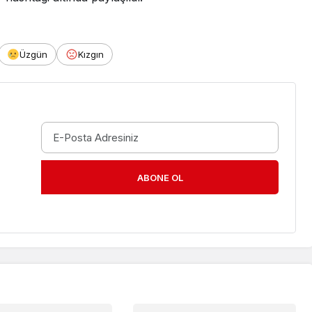
Üzgün
Kızgın
ABONE OL