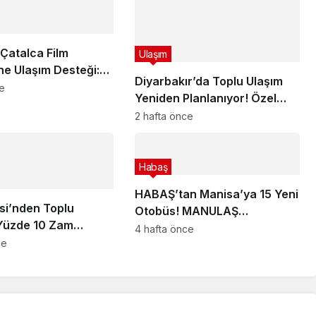
Çatalca Film
Ulaşım
’ne Ulaşım Desteği:
Diyarbakır’da Toplu Ulaşım
erler Düzenlenecek
ce
Yeniden Planlanıyor! Özel
Halk Otobüsü, Belediye
2 hafta önce
Otobüsü ve Dolmuşlar Tek
Sistemde Buluşacak
Habaş
HABAŞ’tan Manisa’ya 15 Yeni
si’nden Toplu
Otobüs! MANULAŞ
Yüzde 10 Zam
Güçleniyor
4 hafta önce
şte Yeni İstanbulkart,
ce
Servis Ücretleri