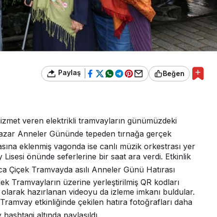
Paylaş
Beğen
a hizmet veren elektrikli tramvayların günümüzdeki
 Pazar Anneler Gününde tepeden tırnağa gerçek
kasına eklenmiş vagonda ise canlı müzik orkestrası yer
 Lisesi önünde seferlerine bir saat ara verdi. Etkinlik
ca Çiçek Tramvayda asılı Anneler Günü Hatırası
çek Tramvayların üzerine yerleştirilmiş QR kodları
olarak hazırlanan videoyu da izleme imkanı buldular.
 Tramvay etkinliğinde çekilen hatıra fotoğrafları daha
ashtagi altında paylaşıldı.