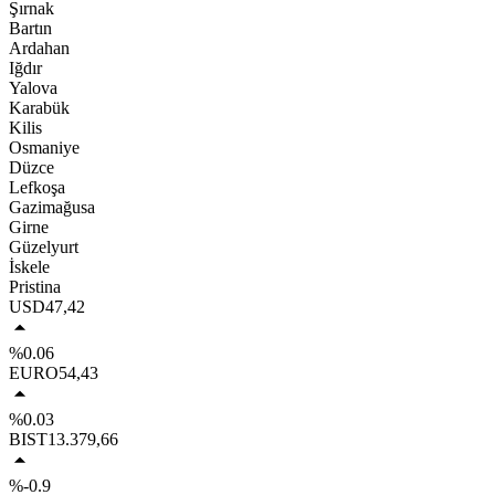
Şırnak
Bartın
Ardahan
Iğdır
Yalova
Karabük
Kilis
Osmaniye
Düzce
Lefkoşa
Gazimağusa
Girne
Güzelyurt
İskele
Pristina
USD
47,42
%0.06
EURO
54,43
%0.03
BIST
13.379,66
%-0.9