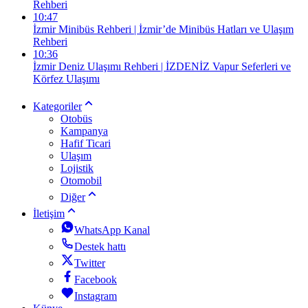
Rehberi
10:47
İzmir Minibüs Rehberi | İzmir’de Minibüs Hatları ve Ulaşım
Rehberi
10:36
İzmir Deniz Ulaşımı Rehberi | İZDENİZ Vapur Seferleri ve
Körfez Ulaşımı
Kategoriler
Otobüs
Kampanya
Hafif Ticari
Ulaşım
Lojistik
Otomobil
Diğer
İletişim
WhatsApp Kanal
Destek hattı
Twitter
Facebook
Instagram