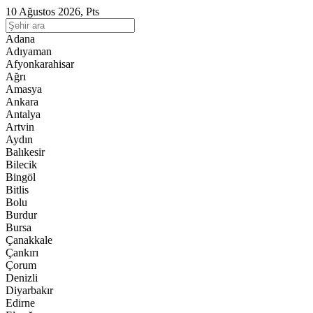
10 Ağustos 2026, Pts
Adana
Adıyaman
Afyonkarahisar
Ağrı
Amasya
Ankara
Antalya
Artvin
Aydın
Balıkesir
Bilecik
Bingöl
Bitlis
Bolu
Burdur
Bursa
Çanakkale
Çankırı
Çorum
Denizli
Diyarbakır
Edirne