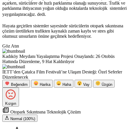
açarken, sürücülere de hızlı parklanma olanağı sunuyoruz. Trafik ve
parklanma ihtiyacının yoğun olduğu noktalarda teknolojik sistemleri
yaygınlaştıracağız. dedi.
Hayata geçirilen sistemler sayesinde sürücülerin otopark sıkıntısına
çözüm üretilirken trafikten kaynaklı zaman kaybı ve stres gibi
olumsuz unsurların önüne geçilmek hedefleniyor.
Göz Atın
Kadıköy Meydanı Yayalaştırma Projesi Onaylandı: 26 Otobüs
Hattında Düzenleme, 9 Hat Kaldırılıyor
İETT’den Çatalca Film Festivali’ne Ulaşım Desteği: Özel Seferler
Düzenlenecek
Beğendim
Harika
Haha
Vay
Üzgün
Kızgın
Otopark Sıkıntısına Teknolojik Çözüm
Normal (100%)