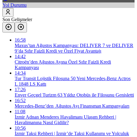
Yol Durumu
Son Gelişmeler
16:58
Maxus’tan Ağustos Kampanyası: DELIVER 7 ve DELIVER
9’da Sıfır Faizli Kredi ve Özel Fiyat Avantajı
14:42
Citroën’den Ağustos Ayına Özel Sıfır Faizli Kredi
Kampanyası
14:34
Tur Transit Lojistik Filosuna 50 Yeni Mercedes-Benz Actros
L 1848 LS Kattı
17:26
Enver Geçgel Turizm 63 Yıldız Otobüs ile Filosunu Genişletti
16:52
Mercedes-Benz’den Ağustos Ayı Finansman Kampanyaları
11:08
İzmir Adnan Menderes Havalimanı Ulaşım Rehberi |
Havalimanına Nasıl Gidilir?
10:56
İzmir Taksi Rehberi | İzmir’de Taksi Kullanımı ve Yolculuk