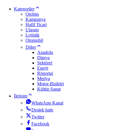
Kategoriler
Otobüs
Kampanya
Hafif Ticari
Ulaşım
Lojistik
Otomobil
Diğer
Anadolu
Dünya
Sektörel
Enerji
Röportaj
Medya
Motor-Bisiklet
Kültür-Sanat
İletişim
WhatsApp Kanal
Destek hattı
Twitter
Facebook