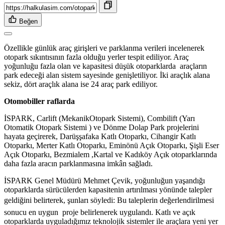
Beğen
Özellikle günlük araç girişleri ve parklanma verileri incelenerek
otopark sıkıntısının fazla olduğu yerler tespit ediliyor. Araç
yoğunluğu fazla olan ve kapasitesi düşük otoparklarda araçların
park edeceği alan sistem sayesinde genişletiliyor. İki araçlık alana
sekiz, dört araçlık alana ise 24 araç park ediliyor.
Otomobiller raflarda
İSPARK, Carlift (MekanikOtopark Sistemi), Combilift (Yarı
Otomatik Otopark Sistemi ) ve Dönme Dolap Park projelerini
hayata geçirerek, Darüşşafaka Katlı Otoparkı, Cihangir Katlı
Otoparkı, Merter Katlı Otoparkı, Eminönü Açık Otoparkı, Şişli Eser
Açık Otoparkı, Bezmialem ,Kartal ve Kadıköy Açık otoparklarında
daha fazla aracın parklanmasına imkân sağladı.
İSPARK Genel Müdürü Mehmet Çevik, yoğunluğun yaşandığı
otoparklarda sürücülerden kapasitenin artırılması yönünde talepler
geldiğini belirterek, şunları söyledi: Bu taleplerin değerlendirilmesi
sonucu en uygun proje belirlenerek uygulandı. Katlı ve açık
otoparklarda uyguladığımız teknolojik sistemler ile araçlara yeni yer