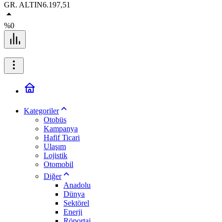
GR. ALTIN
6.197,51
%0
Kategoriler
Otobüs
Kampanya
Hafif Ticari
Ulaşım
Lojistik
Otomobil
Diğer
Anadolu
Dünya
Sektörel
Enerji
Röportaj