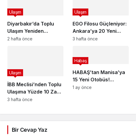
Ulaşım
Ulaşım
Diyarbakır’da Toplu
EGO Filosu Güçleniyor:
Ulaşım Yeniden
Ankara’ya 20 Yeni
Planlanıyor! Özel Halk
OTOKAR Kent LF
2 hafta önce
3 hafta önce
Otobüsü, Belediye
Otobüsü, Toplam Araç
Otobüsü ve Dolmuşlar
Sayısı 1999’a Ulaştı
Tek Sistemde
Habaş
Buluşacak
HABAŞ’tan Manisa’ya
Ulaşım
15 Yeni Otobüs!
İBB Meclisi’nden Toplu
MANULAŞ Güçleniyor
1 ay önce
Ulaşıma Yüzde 10 Zam
Kararı! İşte Yeni
3 hafta önce
İstanbulkart, Taksi ve
Servis Ücretleri
Bir Cevap Yaz