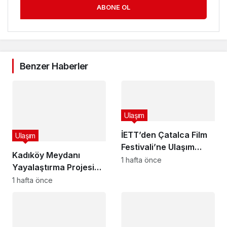
ABONE OL
Benzer Haberler
Ulaşım
İETT’den Çatalca Film
Ulaşım
Festivali’ne Ulaşım
Kadıköy Meydanı
Desteği: Özel Seferler
1 hafta önce
Yayalaştırma Projesi
Düzenlenecek
Onaylandı: 26 Otobüs
1 hafta önce
Hattında Düzenleme, 9
Hat Kaldırılıyor