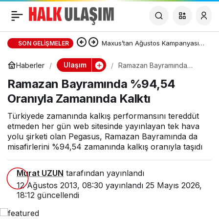
Ramazan Bayramında
%94,54 Oranıyla
Maxus’tan Ağustos Kampanyası:
SON GELIŞMELER
DELIVER 7 ve DELIVER 9’da Sıfır
Ulaşım
Haberler
Ramazan Bayramında
Zamanında Kalktı
%94,54 Oranıyla
Ramazan Bayramında %94,54
Zamanında Kalktı
Faizli Kredi ve Özel Fiyat Avantajı
Oranıyla Zamanında Kalktı
Türkiyede zamanında kalkış performansını tereddüt
etmeden her gün web sitesinde yayınlayan tek hava
yolu şirketi olan Pegasus, Ramazan Bayramında da
misafirlerini %94,54 zamanında kalkış oranıyla taşıdı
Murat UZUN
tarafından yayınlandı
12 Ağustos 2013, 08:30
yayınlandı
25 Mayıs 2026,
18:12
güncellendi