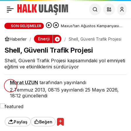
Shell, Güvenli Trafik
Projesi
Maxus’tan Ağustos Kampanyası:
SON GELIŞMELER
DELIVER 7 ve DELIVER 9’da Sıfır
Enerji
Haberler
Shell, Güvenli Trafik Projesi
Shell, Güvenli Trafik Projesi
Faizli Kredi ve Özel Fiyat Avantajı
Shell, Güvenli Trafik Projesi kapsamındaki yol emniyeti
eğitimi ve etkinliklerini sürdürüyor
Murat UZUN
tarafından yayınlandı
2 Temmuz 2013, 08:15
yayınlandı
25 Mayıs 2026,
18:12
güncellendi
Paylaş
Beğen