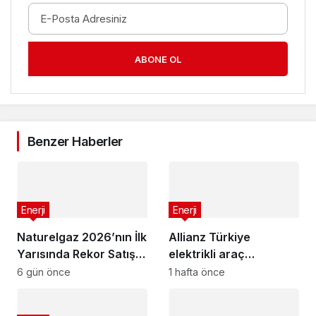
ABONE OL
Benzer Haberler
Enerji
Enerji
Naturelgaz 2026’nın İlk
Allianz Türkiye
Yarısında Rekor Satış
elektrikli araç
Hacmi ve Güçlü
kaskosunu genişletti:
6 gün önce
1 hafta önce
Finansal Sonuçlar
Şarj ünitesi ve
Açıkladı
multimedya ekranı artık