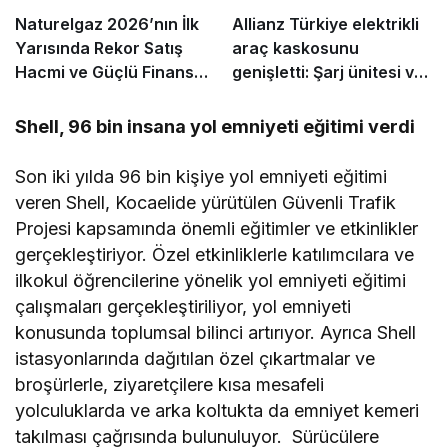
Naturelgaz 2026’nın İlk
Allianz Türkiye elektrikli
Yarısında Rekor Satış
araç kaskosunu
Hacmi ve Güçlü Finansal
genişletti: Şarj ünitesi ve
Sonuçlar Açıkladı
multimedya ekranı artık
teminat kapsamında
Shell, 96 bin insana yol emniyeti eğitimi verdi
Son iki yılda 96 bin kişiye yol emniyeti eğitimi
veren Shell, Kocaelide yürütülen Güvenli Trafik
Projesi kapsamında önemli eğitimler ve etkinlikler
gerçekleştiriyor. Özel etkinliklerle katılımcılara ve
ilkokul öğrencilerine yönelik yol emniyeti eğitimi
çalışmaları gerçekleştiriliyor, yol emniyeti
konusunda toplumsal bilinci artırıyor. Ayrıca Shell
istasyonlarında dağıtılan özel çıkartmalar ve
broşürlerle, ziyaretçilere kısa mesafeli
yolculuklarda ve arka koltukta da emniyet kemeri
takılması çağrısında bulunuluyor. Sürücülere