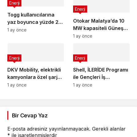
teminat kapsamında
Enerji
Enerji
Togg kullanıcılarına
Otokar Malatya’da 10
yaz boyunca yüzde 20
MW kapasiteli Güneş
indirimli şarj avantajı
1 ay önce
Enerjisi Santralini
1 ay önce
devreye aldı
Enerji
Enerji
DKV Mobility, elektrikli
Shell, İLERİDE Programı
kamyonlara özel şarj
ile Gençleri İş
kartını kullanıma sundu
Dünyasına
1 ay önce
1 ay önce
Hazırlamaya Devam
Ediyor
Bir Cevap Yaz
E-posta adresiniz yayınlanmayacak.
Gerekli alanlar
*
ile işaretlenmişlerdir