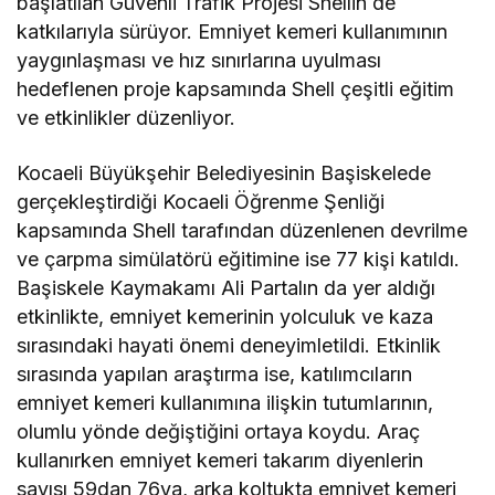
başlatılan Güvenli Trafik Projesi Shellin de
katkılarıyla sürüyor. Emniyet kemeri kullanımının
yaygınlaşması ve hız sınırlarına uyulması
hedeflenen proje kapsamında Shell çeşitli eğitim
ve etkinlikler düzenliyor.
Kocaeli Büyükşehir Belediyesinin Başiskelede
gerçekleştirdiği Kocaeli Öğrenme Şenliği
kapsamında Shell tarafından düzenlenen devrilme
ve çarpma simülatörü eğitimine ise 77 kişi katıldı.
Başiskele Kaymakamı Ali Partalın da yer aldığı
etkinlikte, emniyet kemerinin yolculuk ve kaza
sırasındaki hayati önemi deneyimletildi. Etkinlik
sırasında yapılan araştırma ise, katılımcıların
emniyet kemeri kullanımına ilişkin tutumlarının,
olumlu yönde değiştiğini ortaya koydu. Araç
kullanırken emniyet kemeri takarım diyenlerin
sayısı 59dan 76ya, arka koltukta emniyet kemeri