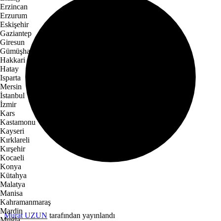
Erzincan
Erzurum
Eskişehir
Gaziantep
Giresun
Gümüşhane
Hakkari
Hatay
Isparta
Mersin
İstanbul
İzmir
Kars
Kastamonu
Kayseri
Kırklareli
Kırşehir
Kocaeli
Konya
Kütahya
Malatya
Manisa
Kahramanmaraş
Mardin
Murat UZUN
tarafından yayınlandı
Muğla