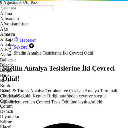
9 Ağustos 2026, Paz
Adana
Adıyaman
Afyonkarahisar
Ağrı
Amasya
Ankara
Haberler
Antalya
Sektörel
Artvin
Shellin Antalya Tesislerine İki Çevreci Ödül!
Aydın
Balıkesir
Bilecik
Shellin Antalya Tesislerine İki Çevreci
Bingöl
Bitlis
Ödül!
Bolu
Burdur
Shell & Turcas Antalya Terminali ve Çekisan Antalya Terminali,
Bursa
Türkiye Sağlıklı Kentler Birliği tarafından çevreye saygılı
Çanakkale
Çankırı
işletmelere verilen Çevreci Tesis Ödülüne layık görüldü
Çorum
Denizli
Diyarbakır
Edirne
Elazığ