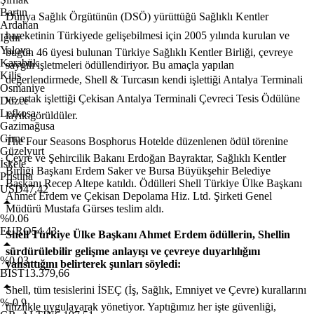
Bartın
Dünya Sağlık Örgütünün (DSÖ) yürüttüğü Sağlıklı Kentler
Ardahan
hareketinin Türkiyede gelişebilmesi için 2005 yılında kurulan ve
Iğdır
Yalova
bugün 46 üyesi bulunan Türkiye Sağlıklı Kentler Birliği, çevreye
Karabük
saygılı işletmeleri ödüllendiriyor. Bu amaçla yapılan
Kilis
değerlendirmede, Shell & Turcasın kendi işlettiği Antalya Terminali
Osmaniye
ve ortak işlettiği Çekisan Antalya Terminali Çevreci Tesis Ödülüne
Düzce
Lefkoşa
layık görüldüler.
Gazimağusa
Girne
The Four Seasons Bosphorus Hotelde düzenlenen ödül törenine
Güzelyurt
Çevre ve Şehircilik Bakanı Erdoğan Bayraktar, Sağlıklı Kentler
İskele
Birliği Başkanı Erdem Saker ve Bursa Büyükşehir Belediye
Pristina
Başkanı Recep Altepe katıldı. Ödülleri Shell Türkiye Ülke Başkanı
USD
47,42
Ahmet Erdem ve Çekisan Depolama Hiz. Ltd. Şirketi Genel
Müdürü Mustafa Gürses teslim aldı.
%0.06
EURO
54,43
Shell Türkiye Ülke Başkanı Ahmet Erdem ödüllerin, Shellin
sürdürülebilir gelişme anlayışı ve çevreye duyarlılığını
%0.03
yansıttığını belirterek şunları söyledi:
BIST
13.379,66
Shell, tüm tesislerini İSEÇ (İş, Sağlık, Emniyet ve Çevre) kurallarını
%-0.9
titizlikle uygulayarak yönetiyor. Yaptığımız her işte güvenliği,