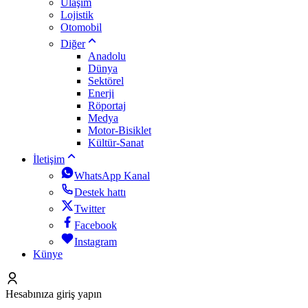
Ulaşım
Lojistik
Otomobil
Diğer
Anadolu
Dünya
Sektörel
Enerji
Röportaj
Medya
Motor-Bisiklet
Kültür-Sanat
İletişim
WhatsApp Kanal
Destek hattı
Twitter
Facebook
Instagram
Künye
Hesabınıza giriş yapın