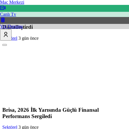
Maç Merkezi
Canlı Tv
Aksigorta Video Ekspertiz ile Hasar Süreçlerini
Yol Durumu
Dijitalleştirdi
Sektörel
3 gün önce
Brisa, 2026 İlk Yarısında Güçlü Finansal
Performans Sergiledi
Sektörel
3 gün önce