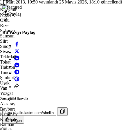
1 Mart 2013, 10:50
yayınlandı
25 Mayıs 2026, 18:10
güncellendi
Muş
Nevşehir
Paylaş
Niğde
Ordu
Rize
Sakarya
Bu Yazıyı Paylaş
Samsun
Siirt
Sinop
Sivas
Tekirdağ
Tokat
Trabzon
Tunceli
Şanlıurfa
Uşak
Van
Yozgat
Zonguldak
veya linki kopyala
Aksaray
Bayburt
Karaman
Kırıkkale
Beğen
Batman
Şırnak