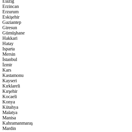
Elazığ
Erzincan
Erzurum
Eskişehir
Gaziantep
Giresun
Gümüşhane
Hakkari
Hatay
Isparta
Mersin
İstanbul
İzmir
Kars
Kastamonu
Kayseri
Kırklareli
Kırşehir
Kocaeli
Konya
Kütahya
Malatya
Manisa
Kahramanmaraş
Mardin