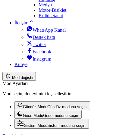
Medya
Motor-Bisiklet
Kültür-Sanat
İletişim
WhatsApp Kanal
Destek hattı
Twitter
Facebook
Instagram
Künye
Mod değiştir
Mod Ayarları
Mod seçin, deneyimini kişiselleştirin.
Gündüz Modu
Gündüz modunu seçin.
Gece Modu
Gece modunu seçin.
Sistem Modu
Sistem modunu seçin.