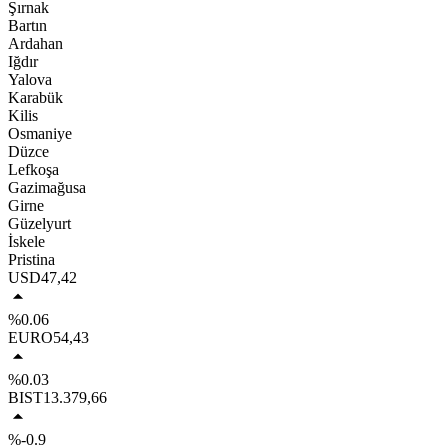
Şırnak
Bartın
Ardahan
Iğdır
Yalova
Karabük
Kilis
Osmaniye
Düzce
Lefkoşa
Gazimağusa
Girne
Güzelyurt
İskele
Pristina
USD
47,42
%0.06
EURO
54,43
%0.03
BIST
13.379,66
%-0.9