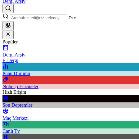
Dergi Arşiv
Esc
Popüler
Dergi Arşiv
E-Dergi
Puan Durumu
Nöbetçi Eczaneler
Hızlı Erişim
Son Depremler
Maç Merkezi
Canlı Tv