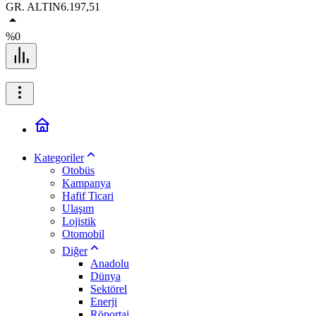
GR. ALTIN
6.197,51
%0
Kategoriler
Otobüs
Kampanya
Hafif Ticari
Ulaşım
Lojistik
Otomobil
Diğer
Anadolu
Dünya
Sektörel
Enerji
Röportaj