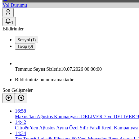
Yol Durumu
1
Bildirimler
Sosyal (1)
Takip (0)
Temmuz Sayısı Sizlerle
10.07.2026 00:00:00
Bildiriminiz bulunmamaktadır.
Son Gelişmeler
16:58
Maxus’tan Ağustos Kampanyası: DELIVER 7 ve DELIVER 9’da S
14:42
Citroën’den Ağustos Ayına Özel Sıfır Faizli Kredi Kampanyası
14:34
Tur Transit Lojistik Filosuna 50 Yeni Mercedes-Benz Actros L