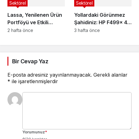
Sektörel
Sektörel
Lassa, Yenilenen Ürün
Yollardaki Görünmez
Portföyü ve Etkili
Şahidiniz: HP F499x 4K
Distribütör Ağıyla
Araç Kamerası ve G-
2 hafta önce
3 hafta önce
Küresel Büyümesini
Sensör Teknolojisi ile
Güçlendiriyor
Güvenli Sürüş
Bir Cevap Yaz
E-posta adresiniz yayınlanmayacak.
Gerekli alanlar
*
ile işaretlenmişlerdir
Yorumunuz
*