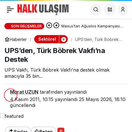
UPS’den, Türk Böbrek
Vakfı’na Destek
Maxus’tan Ağustos Kampanyası:
SON GELIŞMELER
DELIVER 7 ve DELIVER 9’da Sıfır
Sektörel
Haberler
UPS’den, Türk Böbrek
Vakfı’na Destek
UPS’den, Türk Böbrek Vakfı’na
Faizli Kredi ve Özel Fiyat Avantajı
Destek
UPS Vakfı, Türk Böbrek Vakfı'na destek olmak
amacıyla 35 bin...
Murat UZUN
tarafından yayınlandı
4 Kasım 2011, 10:15
yayınlandı
25 Mayıs 2026, 18:10
güncellendi
Paylaş
Beğen