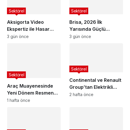
Sektörel
Sektörel
Aksigorta Video
Brisa, 2026 İlk
Ekspertiz ile Hasar
Yarısında Güçlü
Süreçlerini
Finansal Performans
3 gün önce
3 gün önce
Dijitalleştirdi
Sergiledi
Sektörel
Sektörel
Continental ve Renault
Araç Muayenesinde
Group’tan Elektrikli
Yeni Dönem Resmen
Araçların Menzilini
2 hafta önce
Başladı! Türkiye’nin
1 hafta önce
Artıran İş Birliği
Yeni Sistemi TURKA ile
Hayata Geçiyor