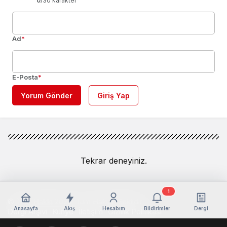
0
/30 karakter
Ad
*
E-Posta
*
Yorum Gönder
Giriş Yap
Tekrar deneyiniz.
1
© Telif Hakkı 2026, Tüm Hakları Saklıdır
Anasayfa
Akış
Hesabım
Bildirimler
Dergi
Dergi Arşivi
Künye
İletişim
Gizlilik Politikası