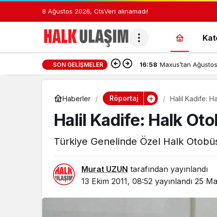
8 Ağustos 2026, Cts
Veri alınamadı!
Kat
16:58
Maxus’tan Ağustos 
SON GELIŞMELER
Röportaj
Haberler
Halil Kadife: 
Halil Kadife: Halk Ot
Türkiye Genelinde Özel Halk Otobüs
Murat UZUN
tarafından yayınlandı
13 Ekim 2011, 08:52
yayınlandı
25 Ma