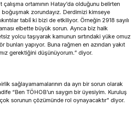
at çalışma ortamının Hatay’da olduğunu belirten
la boğuşmak zorundayız. Derdimizi kimseye
tılar tabiî ki bizi de etkiliyor. Örneğin 2918 sayılı
ması elbette büyük sorun. Ayrıca biz halk
etsiz yolcu taşıyarak kamunun sırtındaki yüke omuz
tör bunları yapıyor. Buna rağmen en azından yakıt
mız gerektiğini düşünüyorum.” diyor.
irlik sağlayamamalarının da ayrı bir sorun olarak
Kadife “Ben TÖHOB’un saygın bir üyesiyim. Kuruluş
rçok sorunun çözümünde rol oynayacaktır” diyor.