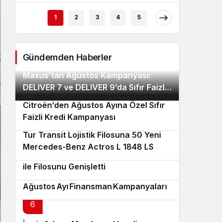
1
2
3
4
5
Gündemden Haberler
Maxus’tan Ağustos Kampanyası:
2
DELIVER 7 ve DELIVER 9’da Sıfır Faizli
Kredi ve Özel Fiyat Avantajı
Citroën’den Ağustos Ayına Özel Sıfır
3
Faizli Kredi Kampanyası
Tur Transit Lojistik Filosuna 50 Yeni
4
Mercedes-Benz Actros L 1848 LS
Enver Geçgel Turizm 63 Yıldız Otobüs
5
Kattı
ile Filosunu Genişletti
Mercedes-Benz’den
Ağustos Ayı Finansman Kampanyaları
6