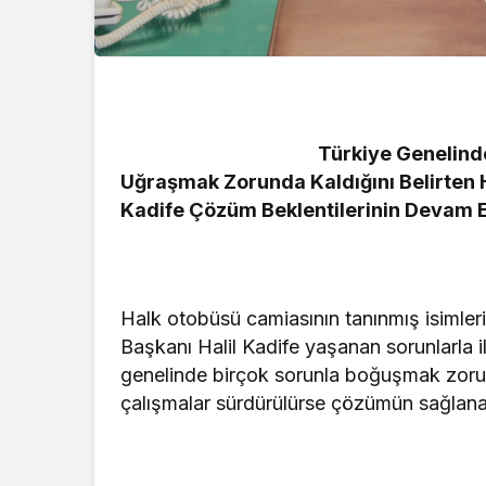
Türkiye Genelinde
Uğraşmak Zorunda Kaldığını Belirten H
Kadife Çözüm Beklentilerinin Devam Et
Halk otobüsü camiasının tanınmış isimler
Başkanı Halil Kadife yaşanan sorunlarla i
genelinde birçok sorunla boğuşmak zorund
çalışmalar sürdürülürse çözümün sağlana