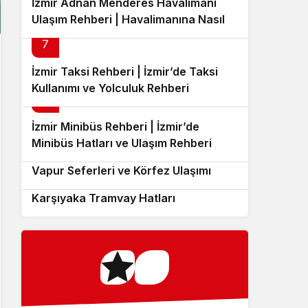
İzmir Adnan Menderes Havalimanı
Ulaşım Rehberi | Havalimanına Nasıl
Gidilir?
7
İzmir Taksi Rehberi | İzmir’de Taksi
Kullanımı ve Yolculuk Rehberi
8
İzmir Minibüs Rehberi | İzmir’de
9
Minibüs Hatları ve Ulaşım Rehberi
İzmir Deniz Ulaşımı Rehberi | İZDENİZ
10
Vapur Seferleri ve Körfez Ulaşımı
İzmir Tramvay Rehberi | Konak ve
Karşıyaka Tramvay Hatları