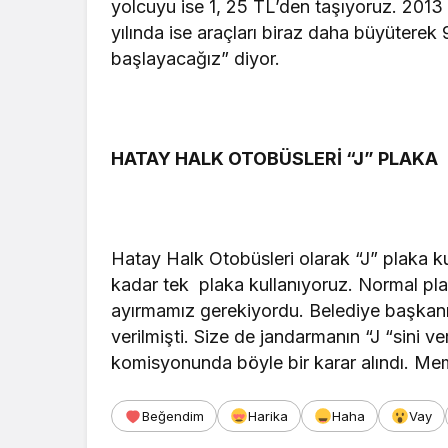
yolcuyu ise 1, 25 TL’den taşıyoruz. 2013
yılında ise araçları biraz daha büyüterek
başlayacağız” diyor.
HATAY HALK OTOBÜSLERİ “J” PLAKA
Hatay Halk Otobüsleri olarak “J” plaka kul
kadar tek plaka kullanıyoruz. Normal pl
ayırmamız gerekiyordu. Belediye başkanı
verilmişti. Size de jandarmanın “J “sini v
komisyonunda böyle bir karar alındı. Me
Beğendim
Harika
Haha
Vay