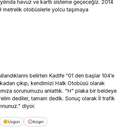
 yılında havuz ve kartlı sisteme geçeceğiz. 2014
 9 metrelik otobüslerle yolcu taşımaya
landıklarını belirten Kadife “01 den başlar 104’e
akadan çıkıp, kendimizi Halk Otobüsü olarak
mıza sorunumuzu anlattık. “H” plaka bir beldeye
erelim dediler, tamam dedik. Sonuç olarak İl trafik
mnunuz.” diyor.
Üzgün
Kızgın