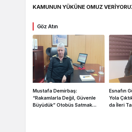
KAMUNUN YÜKÜNE OMUZ VERİYORU
Göz Atın
Mustafa Demirbaş:
Esnafın G
“Rakamlarla Değil, Güvenle
Yola Çıkt
Büyüdük” Otobüs Satmak
da İleri 
Cesaret İşidir