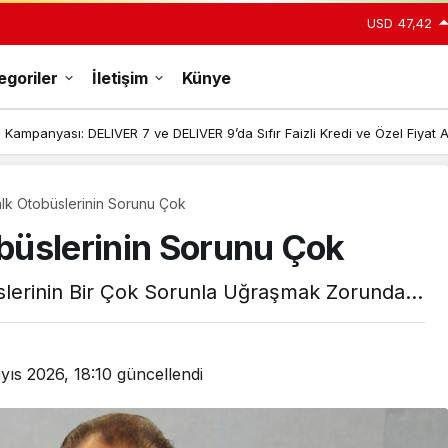
USD
47,42
egoriler
İletişim
Künye
Kampanyası: DELIVER 7 ve DELIVER 9’da Sıfır Faizli Kredi ve Özel Fiyat A
Halk Otobüslerinin Sorunu Çok
Gündüz Modu
obüslerinin Sorunu Çok
Gündüz modunu seçin.
lerinin Bir Çok Sorunla Uğraşmak Zorunda...
Gece Modu
Gece modunu seçin.
yıs 2026, 18:10
güncellendi
Sistem Modu
Sistem modunu seçin.