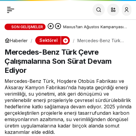
Mercedes-Benz Türk
Paylaş
Çevre Çalışmalarına Son
Maxus’tan Ağustos Kampanyası:
SON GELIŞMELER
DELIVER 7 ve DELIVER 9’da Sıfır
Sektörel
Haberler
Mercedes-Benz Türk
Sürat Devam Ediyor
Çevre Çalışmalarına Son
Mercedes-Benz Türk Çevre
Sürat Devam Ediyor
Faizli Kredi ve Özel Fiyat Avantajı
Çalışmalarına Son Sürat Devam
Ediyor
Mercedes-Benz Türk, Hoşdere Otobüs Fabrikası ve
Aksaray Kamyon Fabrikası’nda hayata geçirdiği enerji
verimliliği, su yönetimi, atık geri dönüşümü ve
yenilenebilir enerji projeleriyle çevresel sürdürülebilirlik
hedeflerine katkı sağlamaya devam ediyor. 2025 yılında
gerçekleştirilen projelerle enerji tasarrufundan karbon
emisyonlarının azaltımına, su verimliliğinden döngüsel
üretim uygulamalarına kadar birçok alanda somut
kazanımlar elde edildi.