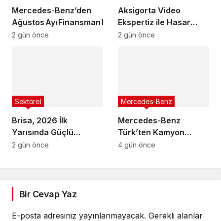
Mercedes-Benz’den
Aksigorta Video
Ağustos Ayı Finansman Kampanyaları
Ekspertiz ile Hasar
Süreçlerini
2 gün önce
2 gün önce
Dijitalleştirdi
Sektörel
Mercedes-Benz
Brisa, 2026 İlk
Mercedes-Benz
Yarısında Güçlü
Türk’ten Kamyon
Finansal Performans
Servis Sözleşmelerinde
2 gün önce
4 gün önce
Sergiledi
36 Aya Varan Taksit
İmkânı
Bir Cevap Yaz
E-posta adresiniz yayınlanmayacak.
Gerekli alanlar