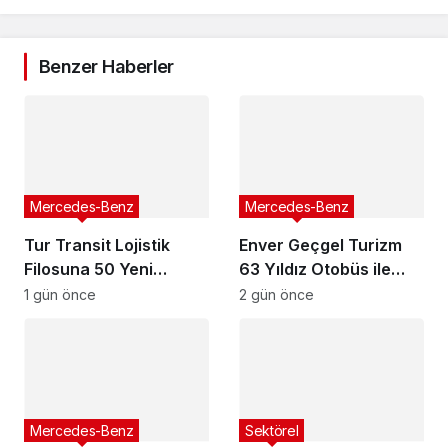
Benzer Haberler
Mercedes-Benz
Mercedes-Benz
Tur Transit Lojistik
Enver Geçgel Turizm
Filosuna 50 Yeni
63 Yıldız Otobüs ile
Mercedes-Benz Actros
Filosunu Genişletti
1 gün önce
2 gün önce
L 1848 LS Kattı
Mercedes-Benz
Sektörel