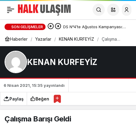
Sorumluluklarımız Arttı
Paylaş
DS N°4’te Ağustos Kampanyası:
SON GELIŞMELER
Haberler
Yazarlar
KENAN KURFEYİZ
Kredi ve Takas Desteği Bir Arada
Çalışma
Barışı Geldi
KENAN KURFEYİZ
6 Nisan 2021, 15:35
yayınlandı
Paylaş
Beğen
Çalışma Barışı Geldi