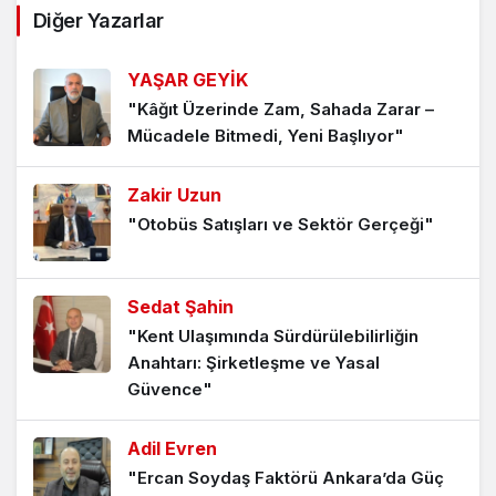
Peşrev Çekti Taraflar!
Diğer Yazarlar
5 ay önce
YAŞAR GEYİK
"Kâğıt Üzerinde Zam, Sahada Zarar –
Kaybeden Kendini Sorgulamalı
Mücadele Bitmedi, Yeni Başlıyor"
6 ay önce
Zakir Uzun
"Otobüs Satışları ve Sektör Gerçeği"
Pazarlığın Da Bir Üslubu Var
7 ay önce
Sedat Şahin
"Kent Ulaşımında Sürdürülebilirliğin
NE VERDİĞİ DEĞİL NEDEN VERDİĞİ
Anahtarı: Şirketleşme ve Yasal
ÖNEMLİ
Güvence"
8 ay önce
Adil Evren
Finansman Kampanyası Değişimi Başlattı
"Ercan Soydaş Faktörü Ankara’da Güç
9 ay önce