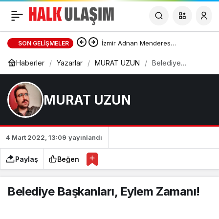
Küresel Sıkıntılar
Paylaş
Giderlere Yansıyor
İzmir Adnan Menderes
SON GELIŞMELER
Haberler
Yazarlar
MURAT UZUN
Havalimanı Ulaşım Rehberi |
Belediye
Başkanları,
Eylem Zamanı!
Havalimanına Nasıl Gidilir?
MURAT UZUN
4 Mart 2022, 13:09
yayınlandı
Paylaş
Beğen
Belediye Başkanları, Eylem Zamanı!